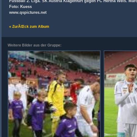
Fussball 2. Liga. SK Austria Klagenfurt gegen FC Hertha Wels. Mar
Foto: Kuess
www.qspictures.net
« ZurÃŒck zum Album
Weitere Bilder aus der Gruppe: