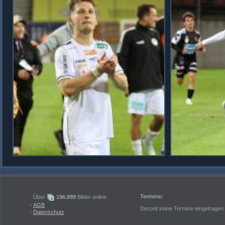
Termine:
· Über
196.999
Bilder online
·
AGB
Derzeit keine Termine eingetragen
·
Datenschutz