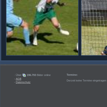
Termine:
· Über
196.793
Bilder online
·
AGB
Derzeit keine Termine eingetragen
·
Datenschutz