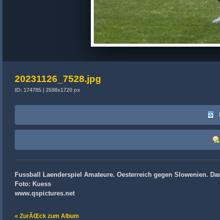
20231126_7528.jpg
ID: 174785 | 2598x1720 px
Fussball Laenderspiel Amateure. Oesterreich gegen Slowenien. Dani
Foto: Kuess
www.qspictures.net
« ZurÃŒck zum Album