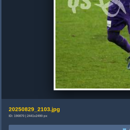
20250829_2103.jpg
ID: 190870 | 2441x2490 px