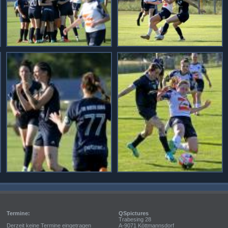
Termine:
QSpictures
Trabesing 28
Derzeit keine Termine eingetragen
A-9071 Köttmannsdorf