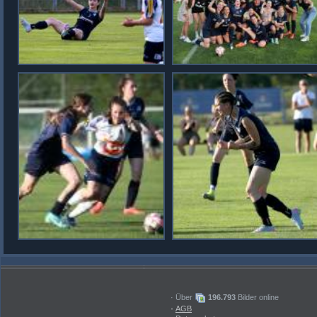
· Über
196.793
Bilder online
·
AGB