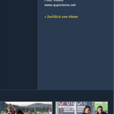
Foto: Kuess
www.qspictures.net
« ZurÃŒck zum Album