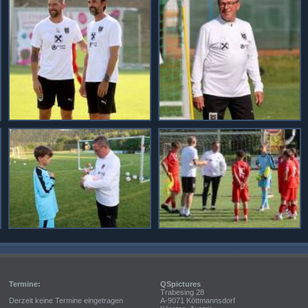
Termine:
QSpictures
Trabesing 28
Derzeit keine Termine eingetragen
A-9071 Köttmannsdorf