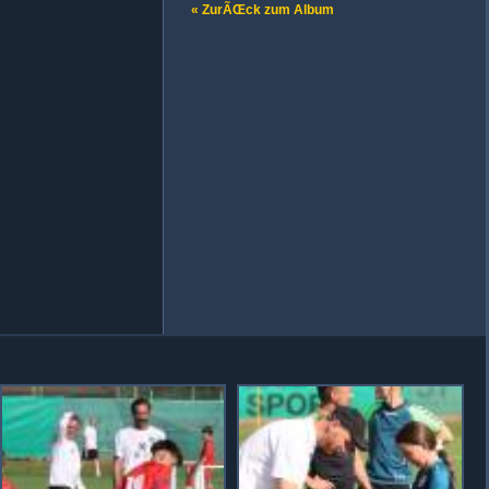
« ZurÃŒck zum Album