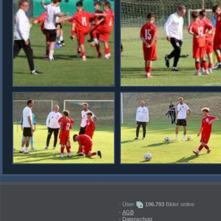
· Über
196.793
Bilder online
·
AGB
·
Datenschutz