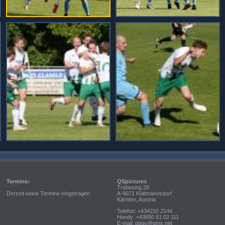
Termine:
QSpictures
Trabesing 28
Derzeit keine Termine eingetragen
A-9071 Köttmannsdorf
Kärnten, Austria
Telefon: +434220 2144
Handy: +43650 61 02 111
E-mail: ppqs@gmx.net