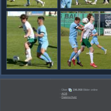
· Über
196.958
Bilder online
·
AGB
·
Datenschutz