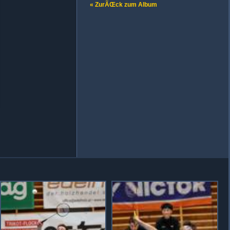
« ZurÃŒck zum Album