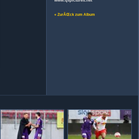
www.qspictures.net
« ZurÃŒck zum Album