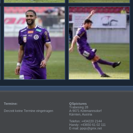
Termine:
QSpictures
Trabesing 28
Derzeit keine Termine eingetragen
A-9071 Köttmannsdorf
Kärnten, Austria
Telefon: +434220 2144
Handy: +43650 61 02 111
E-mail: ppqs@gmx.net