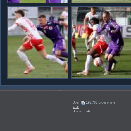
· Über
196.768
Bilder online
·
AGB
·
Datenschutz