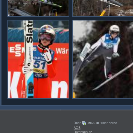
· Über
196.910
Bilder online
·
AGB
·
Datenschutz