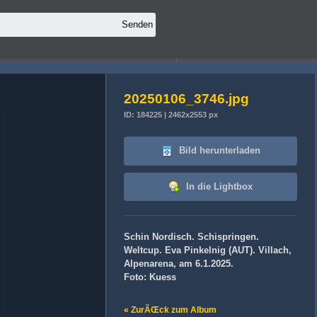
20250106_3746.jpg
ID: 184225 | 2462x2553 px
Bild herunterladen
In die Lightbox
Schin Nordisch. Schispringen.
Weltcup. Eva Pinkelnig (AUT). Villach,
Alpenarena, am 6.1.2025.
Foto: Kuess
« ZurÃŒck zum Album