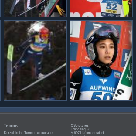
Termine:
QSpictures
Trabesing 28
Derzeit keine Termine eingetragen
A-9071 Köttmannsdorf