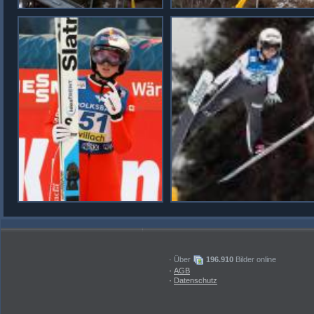
· Über
196.910
Bilder online
·
AGB
·
Datenschutz