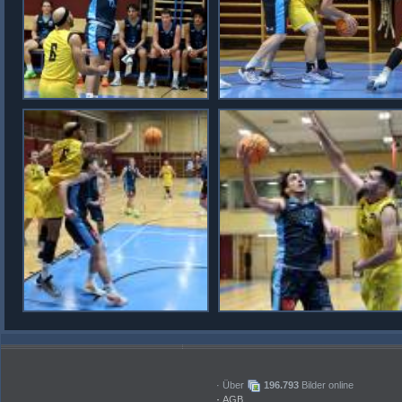
· Über
196.793
Bilder online
·
AGB