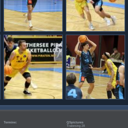
Termine:
QSpictures
Trabesing 28