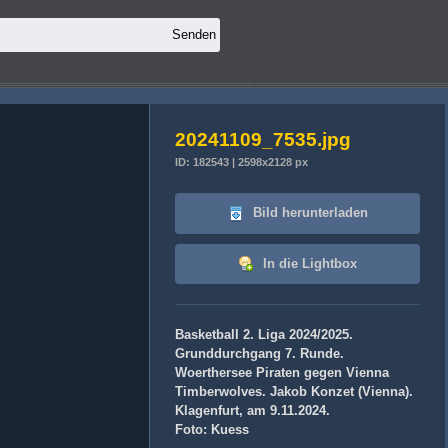
20241109_7535.jpg
ID: 182543 | 2598x2128 px
Bild herunterladen
In die Lightbox
Basketball 2. Liga 2024/2025.
Grunddurchgang 7. Runde.
Woerthersee Piraten gegen Vienna
Timberwolves. Jakob Konzet (Vienna).
Klagenfurt, am 9.11.2024.
Foto: Kuess