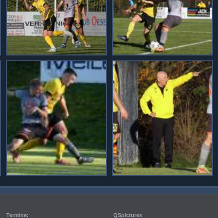
Termine:
QSpictures