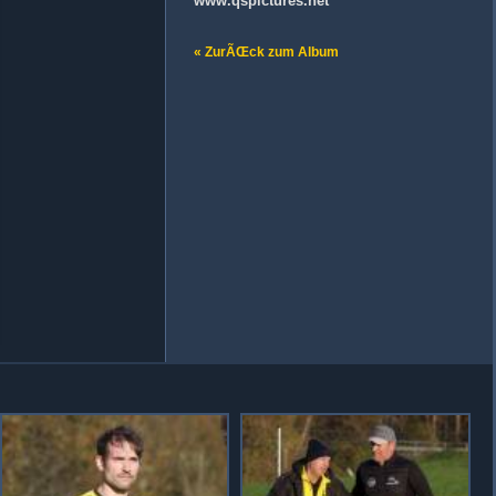
www.qspictures.net
« ZurÃŒck zum Album