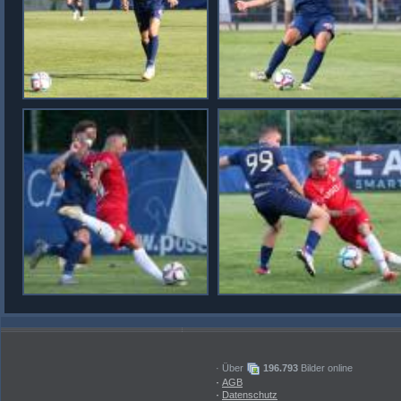
· Über
196.793
Bilder online
·
AGB
·
Datenschutz