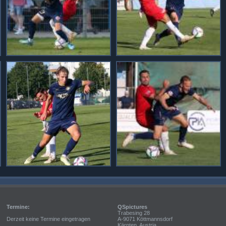
Termine:
QSpictures
Trabesing 28
Derzeit keine Termine eingetragen
A-9071 Köttmannsdorf
Kärnten, Austria