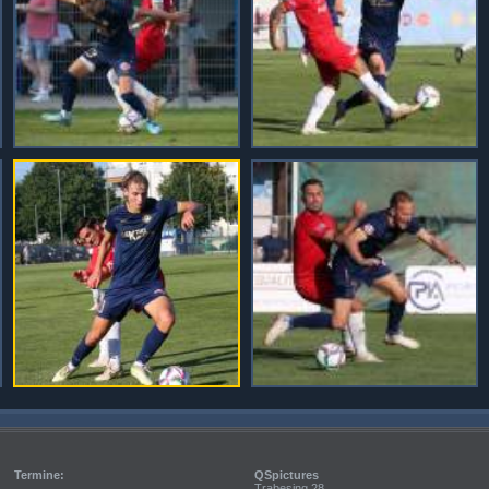
Termine:
QSpictures
Trabesing 28