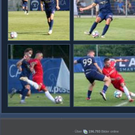
· Über
196.793
Bilder online