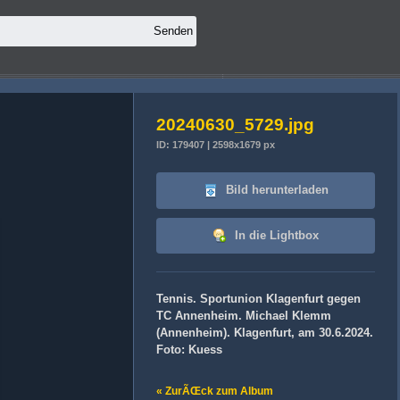
20240630_5729.jpg
ID: 179407 | 2598x1679 px
Bild herunterladen
In die Lightbox
Tennis. Sportunion Klagenfurt gegen
TC Annenheim. Michael Klemm
(Annenheim). Klagenfurt, am 30.6.2024.
Foto: Kuess
« ZurÃŒck zum Album