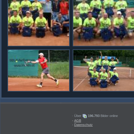
· Über
196.793
Bilder online
·
AGB
·
Datenschutz