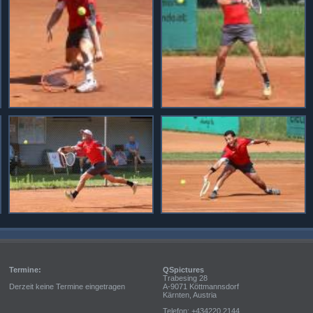
Termine:
QSpictures
Trabesing 28
Derzeit keine Termine eingetragen
A-9071 Köttmannsdorf
Kärnten, Austria
Telefon: +434220 2144