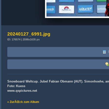
20240127_6991.jpg
ID: 176574 | 2598x1635 px
Snowboard Weltcup. Jubel Fabian Obmann (AUT). Simonhoehe, am
Foto: Kuess
www.qspictures.net
« ZurÃŒck zum Album