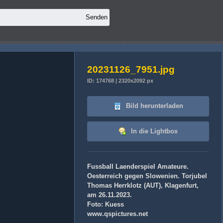
20231126_7951.jpg
ID: 174768 | 2320x2092 px
Bild herunterladen
In die Lightbox
Fussball Laenderspiel Amateure.
Oesterreich gegen Slowenien. Torjubel
Thomas Herrklotz (AUT), Klagenfurt,
am 26.11.2023.
Foto: Kuess
www.qspictures.net