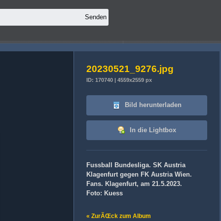
20230521_9276.jpg
ID: 170740 | 4559x2559 px
Bild herunterladen
In die Lightbox
Fussball Bundesliga. SK Austria
Klagenfurt gegen FK Austria Wien.
Fans. Klagenfurt, am 21.5.2023.
Foto: Kuess
« ZurÃŒck zum Album