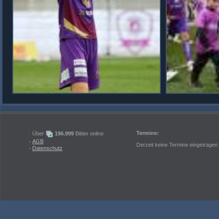
Termine:
· Über
196.999
Bilder online
·
AGB
Derzeit keine Termine eingetragen
·
Datenschutz