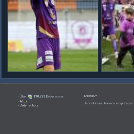
Termine:
· Über
196.793
Bilder online
·
AGB
Derzeit keine Termine eingetragen
·
Datenschutz