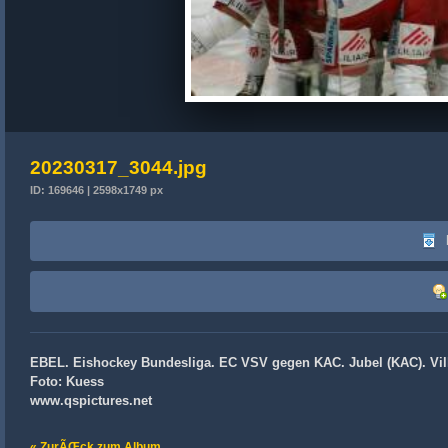
20230317_3044.jpg
ID: 169646 | 2598x1749 px
EBEL. Eishockey Bundesliga. EC VSV gegen KAC. Jubel (KAC). Vill
Foto: Kuess
www.qspictures.net
« ZurÃŒck zum Album