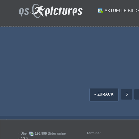
AKTUELLE BILD
ID: 183041
ID: 183040
ID: 183038
ID: 183037
Fussball Bundesliga. Austria Klagenfurt gegen WSG Tirol. Laurenz Dehl Austria Klagenfurt. Klagenfurt am 1.12.2024.Foto: Kuesswww.qspictures.net
ID: 183035
ID: 183034
Fussball Bundesliga. Austria Klagenfurt gegen WSG Tirol. Ben Bobzien Austria Klagenfurt Jamie Lawrence WSG Tirol. Klagenfurt am 1.12.2024.Foto: Kuesswww.qspictures.net
ID: 183032
ID: 183031
Fussball Bundesliga. Austria Klagenfurt gegen WSG Tirol. Laurenz Dehl Austria Klagenfurt Jamie Lawrence WSG Tirol. Klagenfurt am 1.12.2024.Foto: Kuesswww.qspictures.net
Fussball Bundesliga. Austria Klagenfurt gegen WSG Tirol. Christopher WernitznigAustria Klagenfurt Jonas Benjamin Chimezie David WSG Tirol. Klagenfurt am 1.12.2024.Foto: Kuesswww.qspictures.net
« ZURÃCK
5
Termine:
· Über
196.999
Bilder online
·
AGB