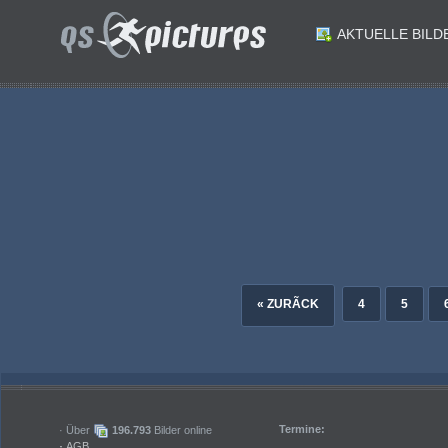
AKTUELLE BILD
ID: 180424
ID: 180423
ID: 180421
ID: 180420
Fussball Bundesliga. SK Austria Klagenfurt gegen SK Rapid. Schiedsrichter Arnes Talic rote Karte Thorsten Mahrer Klagenfurt. Klagenfurt am 11.8.2024.Foto: Kuesswww.qspictures.net
ID: 180418
ID: 180417
Fussball Bundesliga. SK Austria Klagenfurt gegen SK Rapid. Philipp Wydra Klagenfurt Mamadou Sangare Rapid. Klagenfurt am 11.8.2024.Foto: Kuesswww.qspictures.net
ID: 180415
ID: 180414
Fussball Bundesliga. SK Austria Klagenfurt gegen SK Rapid. Jannik Robatsch Klagenfurt Guido Burgstaller Rapid. Klagenfurt am 11.8.2024.Foto: Kuesswww.qspictures.net
Fussball Bundesliga. SK Austria Klagenfurt gegen SK Rapid. Jonas Kuehn Klagenfurt Louis Schaub Rapid. Klagenfurt am 11.8.2024.Foto: Kuesswww.qspictures.net
« ZURÃCK
4
5
Termine:
· Über
196.793
Bilder online
·
AGB