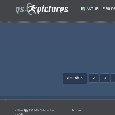
AKTUELLE BILD
ID: 191216
ID: 191215
ID: 191213
ID: 191212
Fussball Regionalliga. Velden gegen Treibach. Patrick Boeck Treibach. Velden am 12.9.2025.Foto: Kuesswww.qspictures.net
ID: 191210
ID: 191209
Fussball Regionalliga. Velden gegen Treibach. Lukas Lorinson Velden Thomas Pirker Treibach. Velden am 12.9.2025.Foto: Kuesswww.qspictures.net
ID: 191207
ID: 191206
Fussball Regionalliga. Velden gegen Treibach. Vorschaufotos. Trainer Karl Schweighofer Treibach. Klagenfurt am 9.9.2025.Foto: Kuesswww.qspictures.net
Fussball Regionalliga. Velden gegen Treibach. Manuel Primusch Treibach. Velden am 12.9.2025.Foto: Kuesswww.qspictures.net
« ZURÃCK
2
3
Termine:
· Über
196.999
Bilder online
·
AGB