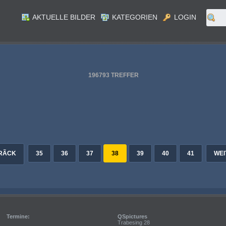
AKTUELLE BILDER
KATEGORIEN
LOGIN
196793 TREFFER
ID: 200827
ID: 200824
Fussball. FNC Nachwuchscamps. Promispiel. Walter Ludescher Wolfgang Knaller. Launsdorf am 23.7.2026.Foto: Kuesswww.qspictures.net
ID: 200821
Fussball. FNC Nachwuchscamps. Promispiel. Walter Ludescher. Launsdorf am 23.7.2026.Foto: Kuesswww.qspictures.net
ID: 200818
Fussball. FNC Nachwuchscamps. Promispiel. Walter Schachner. Launsdorf am 23.7.2026.Foto: Kuesswww.qspictures.net
Fussball. FNC Nachwuchscamps. Promispiel. .Walter Ludescher. Launsdorf am 23.7.2026.Foto: Kuesswww.qspictures.net
RÃCK
35
36
37
38
39
40
41
WEI
Termine:
QSpictures
Trabesing 28