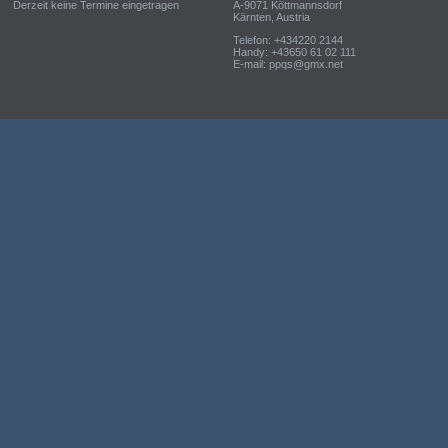
Derzeit keine Termine eingetragen
A-9071 Köttmannsdorf
Kärnten, Austria
Telefon: +434220 2144
Handy: +43650 61 02 111
E-mail: ppqs@gmx.net