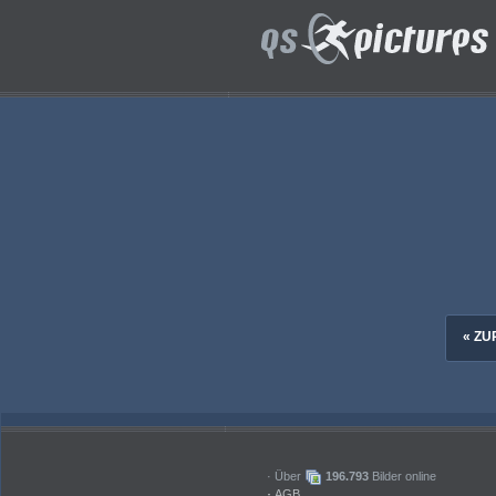
ID: 200828
ID: 200825
Fussball. FNC Nachwuchscamps. Promispiel. Florian Mitterbacher. Launsdorf am 23.7.2026.Foto: Kuesswww.qspictures.net
ID: 200822
Fussball. FNC Nachwuchscamps. Promispiel. Wolfgang Knaller. Launsdorf am 23.7.2026.Foto: Kuesswww.qspictures.net
ID: 200819
Fussball. FNC Nachwuchscamps. Promispiel. Wolfgang Knaller Manuel Greschitz. Launsdorf am 23.7.2026.Foto: Kuesswww.qspictures.net
Fussball. FNC Nachwuchscamps. Promispiel. Wolfgang Knaller. Launsdorf am 23.7.2026.Foto: Kuesswww.qspictures.net
« ZU
· Über
196.793
Bilder online
·
AGB