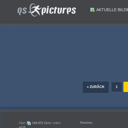
AKTUELLE BILD
ID: 179836
ID: 179835
ID: 179833
ID: 179832
Eishockey. Besuch von Marco Kasper bei KAC Archivar Robert Platzer. Feature. Kellerraum. Hermagor am 4.7.2024.Foto: Kuesswww.qspictures.net
ID: 179830
ID: 179829
Eishockey. Besuch von Marco Kasper bei KAC Archivar Robert Platzer. Feature. Rasenmaeher.. Hermagor am 4.7.2024.Foto: Kuesswww.qspictures.net
ID: 179827
ID: 179826
Eishockey. Besuch von Marco Kasper bei KAC Archivar Robert Platzer. Feature. Kellerraum. Hermagor am 4.7.2024.Foto: Kuesswww.qspictures.net
Eishockey. Besuch von Marco Kasper bei KAC Archivar Robert Platzer. Robert Platzer Marco Kasper Peter Kasper. Hermagor am 4.7.2024.Foto: Kuesswww.qspictures.net
« ZURÃCK
1
Termine:
· Über
196.872
Bilder online
·
AGB