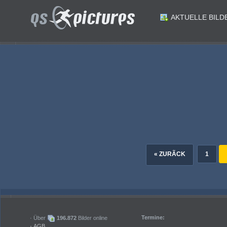
AKTUELLE BILD
ID: 178343
ID: 178342
ID: 178340
ID: 178339
Fussball Bundesliga. SK Austria Klagenfurt gegen LASK. Trainer Peter Pacult Klagenfurt. Klagenfurt am 5.5.2024.Foto: Kuesswww.qspictures.net
ID: 178337
ID: 178336
Fussball Bundesliga. SK Austria Klagenfurt gegen LASK. Jannik Robatsch Klagenfurt. Klagenfurt am 5.5.2024.Foto: Kuesswww.qspictures.net
ID: 178334
ID: 178333
Fussball Bundesliga. SK Austria Klagenfurt gegen LASK. Max Besuschkow Klagenfurt George Bello LASK. Klagenfurt am 5.5.2024.Foto: Kuesswww.qspictures.net
Fussball Bundesliga. SK Austria Klagenfurt gegen LASK. Sinan Karweina Klagenfurt. Klagenfurt am 5.5.2024.Foto: Kuesswww.qspictures.net
« ZURÃCK
1
Termine:
· Über
196.872
Bilder online
·
AGB