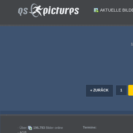
AKTUELLE BILD
ID: 201260
ID: 201259
ID: 201257
ID: 201256
Fussball. Luigi Scrosoppi Schutzpatron aller Fussballer und Fussball-Fans. Buchpraesentation. Klaus Augenthaler Sandra Augenthaler Manfred Mertel. Velden am 4.8.2026.Foto: Kuesswww.qspictures.net
ID: 201254
ID: 201253
Fussball. Luigi Scrosoppi Schutzpatron aller Fussballer und Fussball-Fans. Buchpraesentation. Conny Lenz Klaus Augenthaler . Velden am 4.8.2026.Foto: Kuesswww.qspictures.net
ID: 201251
ID: 201250
Fussball. Luigi Scrosoppi Schutzpatron aller Fussballer und Fussball-Fans. Buchpraesentation. Radenko Mijatovic Praesident Fussballverband Slowenien Herbert Prohaska Thomas Partl . Velden am 4.8.2026.Foto: Kuesswww.qspictures.net
Fussball. Luigi Scrosoppi Schutzpatron aller Fussballer und Fussball-Fans. Buchpraesentation. Marijan Velik Hanzi Filipic Radenko Mijatovic Praesident Fussballverband Slowenien. . Velden am 4.8.2026.Foto: Kuesswww.qspictures.net
« ZURÃCK
1
Termine:
· Über
196.793
Bilder online
·
AGB