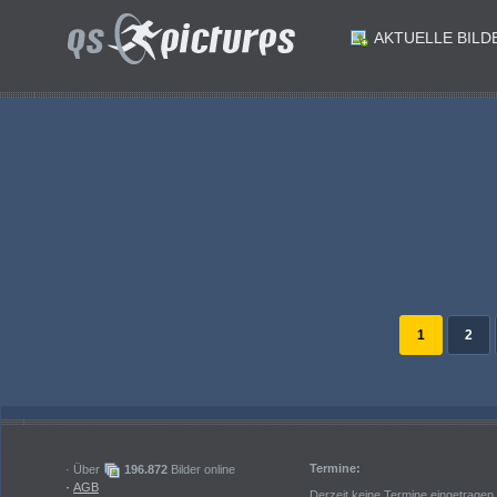
AKTUELLE BILD
ID: 197779
ID: 197778
ID: 197776
ID: 197775
Eishockey ICE Bundesliga. Winn2day ICE Hockey League. VSV gegen Graz99ers. Philipp Lindner VSV Michael Schiechl Graz. Villach am 17.3.2026..Foto: Kuesswww.qspictures.net
ID: 197773
ID: 197772
Eishockey ICE Bundesliga. Winn2day ICE Hockey League. VSV gegen Graz99ers. Michael Kernberger VSV. Villach am 17.3.2026..Foto: Kuesswww.qspictures.net
ID: 197770
ID: 197769
Eishockey ICE Bundesliga. Winn2day ICE Hockey League. VSV gegen Graz99ers. Co-Trainer Marco Pewal Trainer Pierre Allard Alexander Rauchenwald VSV. Villach am 17.3.2026..Foto: Kuesswww.qspictures.net
Eishockey ICE Bundesliga. Winn2day ICE Hockey League. VSV gegen Graz99ers. Manuel Ganahl Graz Gert Prohaska. Villach am 17.3.2026..Foto: Kuesswww.qspictures.net
1
2
Termine:
· Über
196.872
Bilder online
·
AGB
Derzeit keine Termine eingetragen