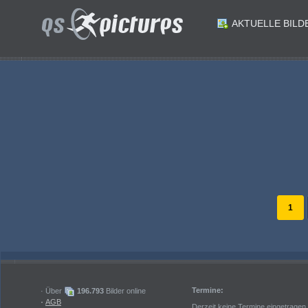
AKTUELLE BILD
ID: 176962
ID: 176961
ID: 176959
ID: 176958
Futsal Schuelerliga. Siegerehrung. Jubel Spittal: St. Veit an der Glan am 22.2.2023.Foto: Kuesswww.qspictures.net
ID: 176956
ID: 176955
Futsal Schuelerliga. Finale. BRG Spittal gruen gegen Waidmannsdorf blau. Jubel Spittal. St. Veit an der Glan am 22.2.2023.Foto: Kuesswww.qspictures.net
ID: 176953
ID: 176952
Futsal Schuelerliga. Finale. BRG Spittal gruen gegen Waidmannsdorf blau. . St. Veit an der Glan am 22.2.2023.Foto: Kuesswww.qspictures.net
Futsal Schuelerliga. Finale. BRG Spittal gruen gegen Waidmannsdorf blau. Trainer Spittal. St. Veit an der Glan am 22.2.2023.Foto: Kuesswww.qspictures.net
1
Termine:
· Über
196.793
Bilder online
·
AGB
Derzeit keine Termine eingetragen