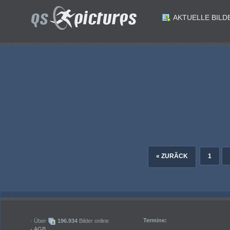
AKTUELLE BILD
ID: 179519
ID: 179518
ID: 179516
ID: 179515
Fussball. Bundesliga. Tag der offenen Tuer. SK Austria Klagenfurt. Nicolas Binder. Klagenfurt am 7.6.2024.Foto: Kuess
ID: 179513
ID: 179512
Fussball Bundesliga. Tag der offenen Tuer. SK Austria Klagenfurt. .Trainer Peter Pacult. Klagenfurt am 6.7.2024.Foto: Kuesswww.qspictures.net
ID: 179510
ID: 179509
Fussball Bundesliga. Tag der offenen Tuer. SK Austria Klagenfurt. Ben Bobzien. Klagenfurt am 6.7.2024.Foto: Kuesswww.qspictures.net
Fussball Bundesliga. Tag der offenen Tuer. SK Austria Klagenfurt. Sebastian Guerra Soto Jannik Robatsch Ben Bobzien. Klagenfurt am 6.7.2024.Foto: Kuesswww.qspictures.net
« ZURÃCK
1
Termine:
· Über
196.934
Bilder online
·
AGB