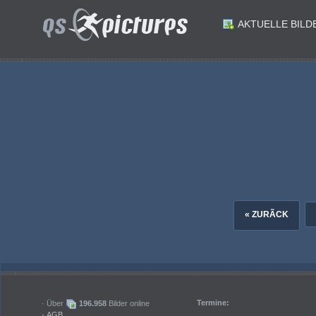
AKTUELLE BILD
ID: 182537
ID: 182536
ID: 182534
ID: 182533
Basketball 2. Liga 20242025. Grunddurchgang 7. Runde. Woerthersee Piraten gegen Vienna Timberwolves. Dean-Leon Cantor Vienna. Klagenfurt am 9.11.2024.Foto: Kuess
ID: 182531
ID: 182530
Basketball 2. Liga 20242025. Grunddurchgang 7. Runde. Woerthersee Piraten gegen Vienna Timberwolves. Emilio Rozmann Piraten Dean-Leon Cantor Vienna. Klagenfurt am 9.11.2024.Foto: Kuess
ID: 182528
ID: 182527
Basketball 2. Liga 20242025. Grunddurchgang 7. Runde. Woerthersee Piraten gegen Vienna Timberwolves. Shawn L. Ray Piraten Jakob Konzet Vienna. Klagenfurt am 9.11.2024.Foto: Kuess
Basketball 2. Liga 20242025. Grunddurchgang 7. Runde. Woerthersee Piraten gegen Vienna Timberwolves. Marcus Holyfield Piraten Cornelius Stubenvoll Vienna. Klagenfurt am 9.11.2024.Foto: Kuess
« ZURÃCK
Termine:
· Über
196.958
Bilder online
·
AGB